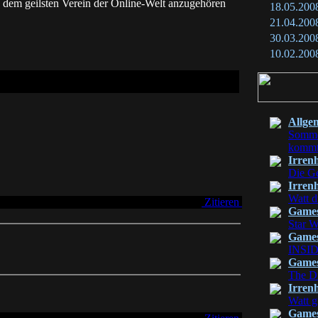
, dem geilsten Verein der Online-Welt anzugehören
18.05.200
21.04.200
30.03.200
10.02.200
Allge
Sommer
komm
Irren
Die Ge
Irren
Watt d
Zitieren
Game
Star W
Game
INSI
Game
The Di
Irren
Watt g
Game