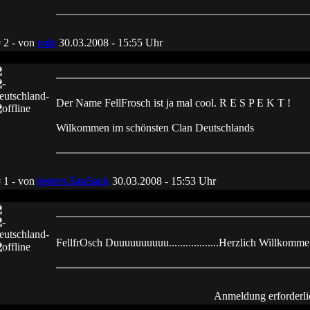
 2 - von
rulz
30.03.2008 - 15:55
Uhr
Der Name FellFrosch ist ja mal cool. R E S P E K T !
Wilkommen im schönsten Clan Deutschlands
 1 - von
jesters.5au5ack
30.03.2008 - 15:53
Uhr
FellfrOsch Duuuuuuuuuu..................Herzlich Willkomm
Anmeldung erforderli