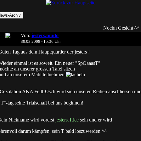
Nochn Gesicht ^^
Von:
jesters.mudo
30.03.2008 - 15:36 Uhr
Guten Tag aus dem Hauptquartier der jesters !
Wieder einmal ist es soweit. Ein neuer "SpOaaasT"
möchte an unserer grossen Tafel sitzen
und an unserem Mahl teilnehmen
iCezolation AKA FellfrOsch wird sich unseren Reihen anschliessen un
"T"-tag seine Trialschaft bei uns beginnen!
Sein Nickname wird vorerst
jesters.T.ice
sein und er wird
ehrenvoll darum kämpfen, sein T bald loszuwerden ^^