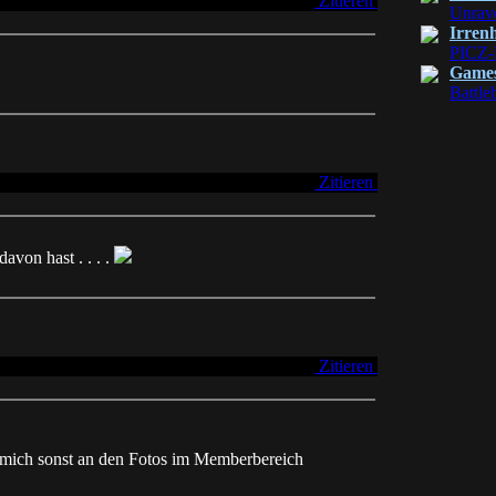
Zitieren
Unrav
Irren
PICZ-
Game
Battle
Zitieren
von hast . . . .
Zitieren
h mich sonst an den Fotos im Memberbereich