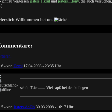
Nicht zu vergessen
jesters.T.krul
und
jesters.T.lony
, die auch versuchen
-)
Herzlich Willkommen bei uns
ommentare:
rtieren:
 6 - von
Oemi
17.04.2008 - 23:35
Uhr
schön T.ice....... Viel sapß bei den kollegen
 5 - von
jesters.doOb
30.03.2008 - 16:17
Uhr